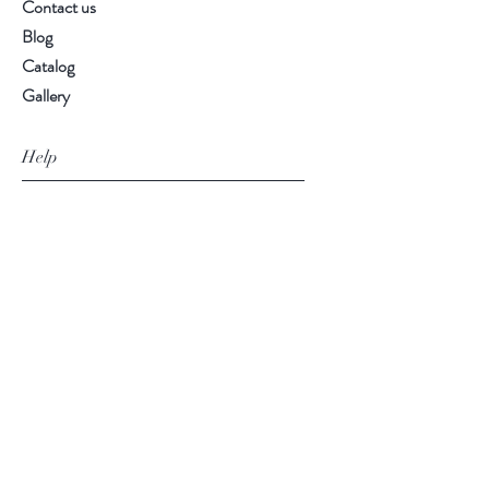
Contact us
Blog
Catalog
Gallery
Help
Shipping
Term & Conditions
Payment Methods
Follow Us
Facebook
Instagram
Pinterest