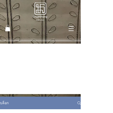
บล็อก